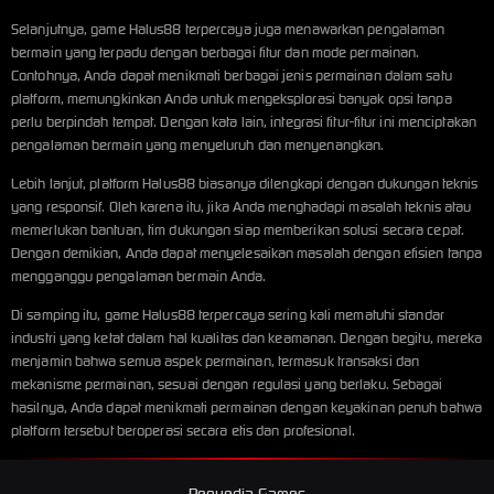
Selanjutnya, game Halus88 terpercaya juga menawarkan pengalaman
bermain yang terpadu dengan berbagai fitur dan mode permainan.
Contohnya, Anda dapat menikmati berbagai jenis permainan dalam satu
platform, memungkinkan Anda untuk mengeksplorasi banyak opsi tanpa
perlu berpindah tempat. Dengan kata lain, integrasi fitur-fitur ini menciptakan
pengalaman bermain yang menyeluruh dan menyenangkan.
Lebih lanjut, platform Halus88 biasanya dilengkapi dengan dukungan teknis
yang responsif. Oleh karena itu, jika Anda menghadapi masalah teknis atau
memerlukan bantuan, tim dukungan siap memberikan solusi secara cepat.
Dengan demikian, Anda dapat menyelesaikan masalah dengan efisien tanpa
mengganggu pengalaman bermain Anda.
Di samping itu, game Halus88 terpercaya sering kali mematuhi standar
industri yang ketat dalam hal kualitas dan keamanan. Dengan begitu, mereka
menjamin bahwa semua aspek permainan, termasuk transaksi dan
mekanisme permainan, sesuai dengan regulasi yang berlaku. Sebagai
hasilnya, Anda dapat menikmati permainan dengan keyakinan penuh bahwa
platform tersebut beroperasi secara etis dan profesional.
Penyedia Games