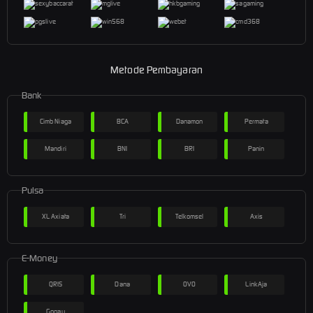
Metode Pembayaran
Bank
Cimb Niaga
BCA
Danamon
Permata
Mandiri
BNI
BRI
Panin
Pulsa
XL Axiata
Tri
Telkomsel
Axis
E-Money
QRIS
Dana
OVO
LinkAja
Gopay