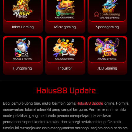
Joker Gaming
Microgaming
Spadegaming
Fungaming
Playstar
JDB Gaming
Halus88 Update
Bagi pemula yang baru mulai bermain game
Halus88 Update
online, Fortnite
menawarkan tutorial interaktif yang sangat berguna. Permainan ini memiliki
mode pelatihan yang membantu pemain mempelajari dasar-dasar
permainan, seperti kontrol karakter dan strategi bertahan hidup. Selain itu,
tutorial ini mengajarkan cara menggunakan berbagai senjata dan alat dalam