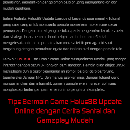
permainan, memastikan pengalaman belajar yang menyenangkan dan
mudah dipahami.
Selain Fortnite, Halus88 Update League of Legends juga memiliki tutorial
yang dirancang untuk membantu pemula memahami mekanisme dasar
permainan. Dengan tutorial yang berfokus pada pengenalan karakter, peta,
dan strategi dasar, pemain dapat belajar sambil bermain. Setelah
menyelesaikan tutorial, pemain akan merasa lebih percaya diri saat
bergabung dengan permainan nyata dan berinteraksi dengan pemain lain.
Terakhir,
Halus88
The Elder Scrolls Online menyediakan tutorial yang sangat
interaktif dengan petunjuk langkah demi langkah. Pemain akan diajak untuk
menjelajahi dunia besar permainan ini sambil belajar cara bertarung,
berinteraksi dengan NPC, dan menyelesaikan misi. Dengan tutorial yang
menyenangkan dan informatif, pemain pemula akan merasa lebih siap
menghadapi tantangan permainan online yang lebih kompleks.
Tips Bermain Game Halus88 Update
Online dengan Cerita Santai dan
Gameplay Mudah