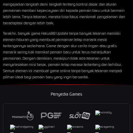
mengajarkan langkah demi langkah tentang kontrol dasar dan aturan
permainan memberi kepercayaan diri kepada pemain baru untuk bermain
lebih lama. Tanpa tekanan, mereka bisa fokus menikmati pengalaman dan
beradaptasi dengan lebih baik.
Terakhir, banyak game Halus88 Update tanpa banyak tekanan memiliki
elemen hiburan yang membuat permainan tetap menarik meski
tantangannya sederhana. Game dengan alur cerita ringan atau grafis
menarik sering kali memikat pemain baru untuk terus melanjutkan
permainan. Dengan demikian, meskipun tidak ada tekanan untuk
menyelesaikan misi besar, pemain tetap merasa tertantang dan terhibur.
Semua elemen ini membuat game online tanpa banyak tekanan menjadi
pilihan ideal bagi pemain baru yang ingin bersantai.
Penyedia Games